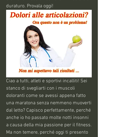
duraturo. Provala oggi!
Ciao a tutti, atleti e sportivi incalliti! Sei 
stanco di svegliarti con i muscoli 
doloranti come se avessi appena fatto 
una maratona senza nemmeno muoverti 
dal letto? Capisco perfettamente, perché 
anche io ho passato molte notti insonni 
a causa della mia passione per il fitness. 
Ma non temere, perché oggi ti presento 