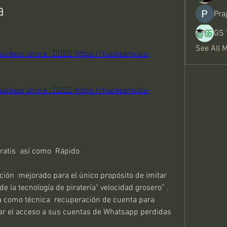
a 
Pra
GS 
See All 
ackear ahora : 👉🏻👉🏻 https://hackearwats-
ackear ahora : 👉🏻👉🏻 https://hackearwats-
atis  así como  Rápido 
ón  mejorado para el único propósito de imitar 
la tecnología de piratería" velocidad grosero” . 
a como técnica  recuperación de cuenta para 
ar el acceso a sus cuentas de Whatsapp perdidas 