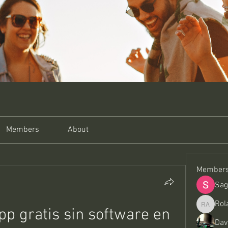
Members
About
Member
Sag
Rol
 gratis sin software en 
Roland A
Dav