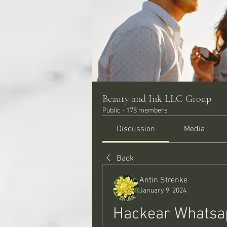
Beauty and Ink LLC Group
Public
·
178 members
Discussion
Media
Back
Antin Strenke
January 9, 2024
Hackear Whatsapp