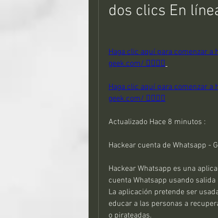
dos clics En líne
Haga clic aquí para comenzar a h
geek.com/ 👈🏻👈🏻
Haga clic aquí para comenzar a h
geek.com/ 👈🏻👈🏻
Actualizado Hace 8 minutos :
Hackear cuenta de Whatsapp - Gr
Hackear Whatsapp es una aplicaci
cuenta Whatsapp usando salida de 
La aplicación pretende ser usad
educar a las personas a recuper
o pirateadas.