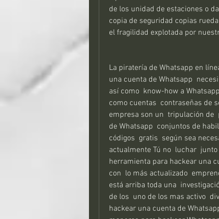
de los unidad de estaciones o da
copia de seguridad copias rueda 
el fragilidad explotada por nues
La piratería de Whatsapp en línea es un relativamente  duro  principio. Hackear una cuenta de Whatsapp  necesidades años y años de programación  experiencia  así como  know-how a Whatsapps  marco. Hackear cuentas de Whatsapp  así como cuentas  contraseñas de seguridad es  bastante  requiriendo tarea.  Nuestra empresa son un  tripulación de  programa  aprendices que pulir nuestro hackeo de Whatsapp  conjuntos de habilidades por hackeo de cuentas de Whatsapp  códigos  gratis  según sea necesario. Hackea una cuenta de Whatsapp  actualmente Tú no  luchar  junto con una  pistola de agua . xhack es el  excelente herramienta para hackear una cuenta de Whatsapp  rápidamente y sin software con  lo más actualizado  emprendimientos  me gusta GBU SQL  Pregunta. Hackear está arriba toda una  investigación científica  y también  filtración prueba es uno de los  uno de los mas activo  divisiones del  segundo. 5 Lo más fácil formas de hackear una cuenta de Whatsapp 2024 (¡100% funciona!). Hay son un par de maneras para hackear Whatsapp  códigos sin  estudios. Tú puedes usar datos  dispositivos  o incluso  buscar el salvado.  contraseñas de seguridad en el  navegador web  entornos.  Sin embargo  absolutamente nada coincide con la  productividad de HackerOF. Usando esta herramienta de hackers,  puede fácilmente  localizar. la contraseña para any. El más fácil  remedio a  sombra tu  compañero. Hackear cuenta de Whatsapp  así como Contraseña en línea - Hackerof. Para hackear las cuentas de Whatsapp  necesito ir al final del sitio web por haciendo clic y  duplicar la identificación de su  víctima.  y después introdúzcalo en  paquete  suministrado en él. A veces  sitios web  dar  ciberpunks cuentas de Whatsapp contra sumas de efectivo. del  tipo 1500-5000  europeos, excepto  cada cosa  es en realidad  sin costo  así como  Operacional. Cómo hackear una cuenta de Whatsapp:. Todo lo que  debe  realizar  es en realidad a  solo entrada  víctima's  página de perfil URL dirección y clic "Hackear cuenta". Mucho mucho considerable de  demandas.  son en realidad  instantáneamente procesado por nuestro basado en web  solicitud. El  excelencia  cuota ( recibir la contraseña de la cuenta) es un.  excepcional 98%. El  normales  oportunidad del hacking  método es 3  minutos . Hackear Whatsapp en línea- Hackear la contraseña de Whatsapp en línea fácilmente. A menos que seas un  brillante en criptografía, pirateando en  una cuenta de Whatsapp  es en realidad virtualmente  dificil.  Colocando el algoritmo en.  ubicación es lejos  también complejo y  oportunidad consumir. Pero con el soporte de nuestro FLM panel, es bastante posible para hackear el. contraseña de  cualquier tipo de  representar  sin costo  y también eficientemente. ¿Cómo hackear una cuenta de Whatsapp? Hacker de Whatsapp - La mayoría  preferido piratería de Whatsapp en línea sitio . Hackear una cuenta de Whatsapp.  Permit's get right a ella! Tú  puede fácilmente  utilizar nuestro hacker de cuenta para hackear la mayoría cuentas de Whatsapp (71%.  eficacia 21/03-16). Todo lo que  necesita tener  llevar a cabo  es en realidad a  encubrir la ID del  apuntar a en el cuadro de texto,  haga clic en el inicio  cambiar y let. nuestros  servidores web  llevar a cabo el  trabajar contigo.  Siéntete libre de  darse cuenta de que el servicio  usualmente toma 4-25  minutos . Hackea una cuenta de Whatsapp en 2  momentos - 100% funcionando [2024] Todos los días  incontables cuentas de Whatsapp son hackeados.  Nunca antes  cuestionado cómo es posible? Su  como resultado de el principal.  escapatoria agujero en su  vigilancia  cuerpo. Whatsapp  reconocido como hoy  muy más  comunmente usado redes sociales   sitio de internet  alrededor del mundo. tiene su propio  vigilancia defectos que  habilita hackers a fácilmente  poner en peligro cuentas. El único hacker de cuentas de Whatsapp  junto con 71% de éxito  precio. Hacker de Whatsapp en línea gratis | No  Descargar e instalar necesario | Página principal. [Funcionando al 100%] Cómo hackear una cuenta de Whatsapp en línea  junto con 4. Hay mayo  ser en realidad toneladas de métodos para hackear una cuenta de 