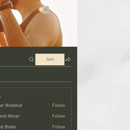
Join
s
ar Wadekar
Follow
and Abner
Follow
bner
id Blade
Follow