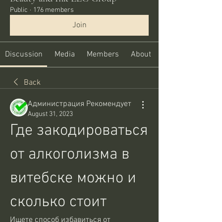
Public
·
176 members
Join
Discussion
Media
Members
About
Back
Администрация Рекомендует
August 31, 2023
Где закодироваться 
от алкоголизма в 
витебске можно и 
сколько стоит
Ищете способ избавиться от 