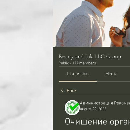
Beauty and Ink LLC Group
Public
·
177 members
Discussion
Media
Back
Администрация Рекоме
August 22, 2023
Очищение орган