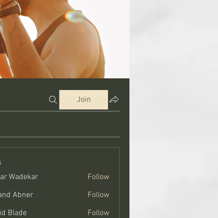
Join
s
ar Wadekar
Follow
and Abner
Follow
bner
id Blade
Follow