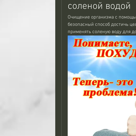
соленой водой
Очищение организма с помощью 
безопасный способ достичь цел
применять соленую воду для д