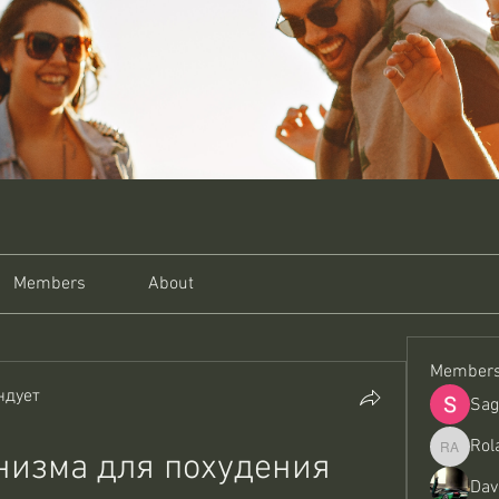
Members
About
Member
ндует
Sag
Rol
изма для похудения 
Roland A
Dav