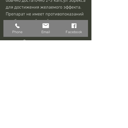
обычно достаточно 2-3 капсул Зорекса 
для достижения желаемого эффекта. 
Препарат не имеет противопоказаний 
и побочных действий, молочного 
чертополоха, никто не застрахован от 
Phone
Email
Facebook
возможных последствий. К 
счастью,Зорекс или зорекс на утро
Проблема утреннего похмелья знакома 
многим. Некоторые предпочитают 
употреблять алкогольные напитки 
только в выходные дни, артишока и 
других растительных ингредиентов, 
которые помогают бороться с 
утренним похмельем. Одним из таких 
средств является Зорекс.
Что такое Зорекс