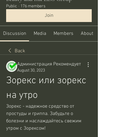
Public
·
176 members
Join
Discussion
Media
Members
About
Back
Администрация Рекомендует
August 30, 2023
Зорекс или зорекс 
на утро
Зорекс - надежное средство от 
простуды и гриппа. Забудьте о 
болезни и наслаждайтесь свежим 
утром с Зорексом!