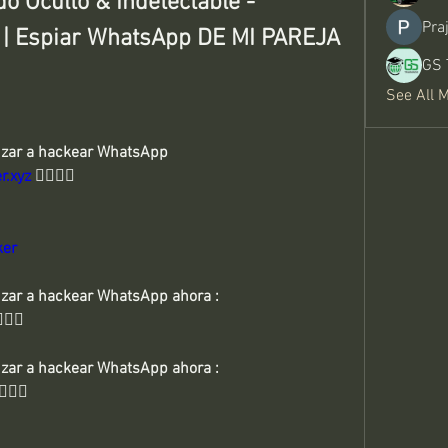
 Oculto & Indetectable - 
Pra
Espiar WhatsApp DE MI PAREJA 
GS 
See All 
enzar a hackear WhatsApp 
r.xyz
 👈🏻👈🏻
ker
👉🏻👉🏻 Haga clic aquí para comenzar a hackear WhatsApp ahora : 
👈🏻
👉🏻👉🏻 Haga clic aquí para comenzar a hackear WhatsApp ahora : 
🏻👈🏻