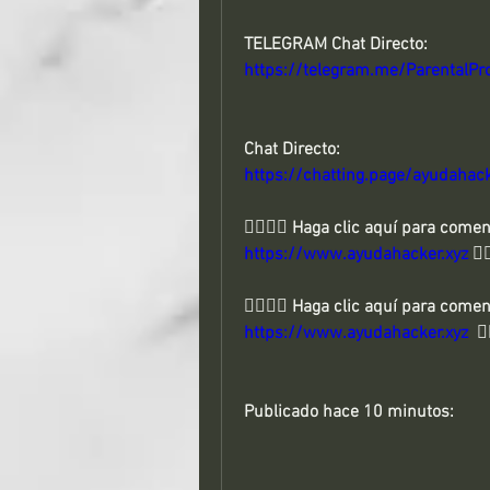
TELEGRAM Chat Directo:
https://telegram.me/ParentalPro
Chat Directo:
https://chatting.page/ayudahac
https://www.ayudahacker.xyz
 👈
https://www.ayudahacker.xyz
  👈
Publicado hace 10 minutos: