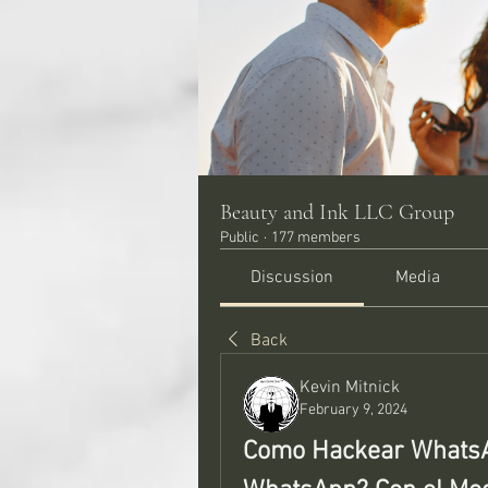
Beauty and Ink LLC Group
Public
·
177 members
Discussion
Media
Back
Kevin Mitnick
February 9, 2024
Como Hackear WhatsAp