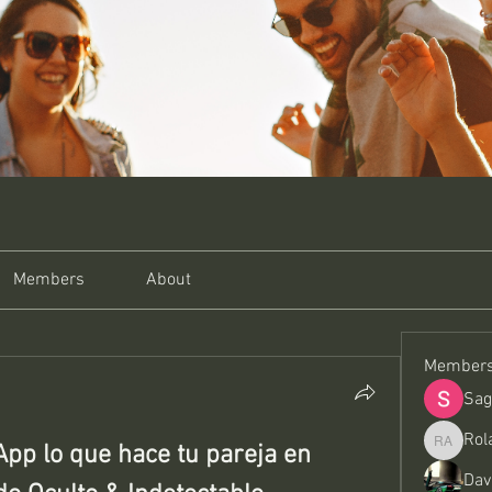
Members
About
Member
Sag
Rol
p lo que hace tu pareja en 
Roland A
Dav