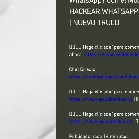
WhatsApp? Con el Modo
HACKEAR WHATSAPP | 
| NUEVO TRUCO
👉🏻👉🏻 Haga clic aquí para com
ahora : 
https://www.ayudahacke
Chat Directo:
https://chatting.page/ayudahac
https://www.ayudahacker.xyz
 👈
https://www.ayudahacker.xyz
  👈
Publicado hace 14 minutos: