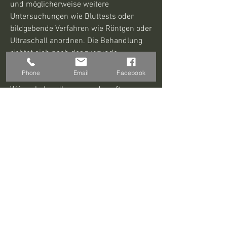
und möglicherweise weitere 
Untersuchungen wie Bluttests oder 
bildgebende Verfahren wie Röntgen oder 
Ultraschall anordnen. Die Behandlung 
richtet sich nach der zugrunde 
liegenden Ursache. Bei 
Phone
Email
Facebook
Muskelverspannungen können Ruhe, 
Wärmebehandlungen und sanfte 
Dehnübungen zur Linderung der 
Schmerzen beitragen. In einigen Fällen 
können auch Schmerzmittel oder 
Muskelrelaxantien verschrieben werden. 
Bei Erkrankungen der inneren Organe 
ist eine geeignete medizinische 
Behandlung erforderlich.
Prävention