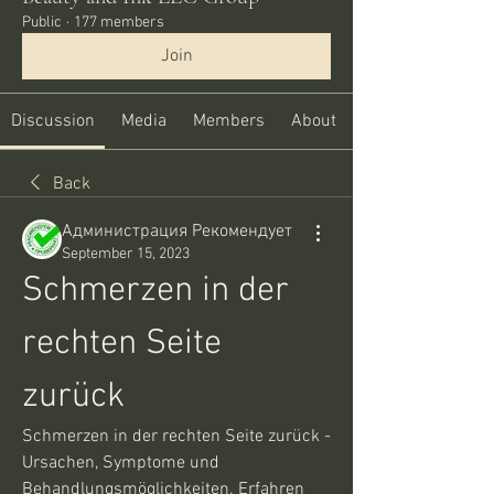
Public
·
177 members
Join
Discussion
Media
Members
About
Back
Администрация Рекомендует
September 15, 2023
Schmerzen in der 
rechten Seite 
zurück
Schmerzen in der rechten Seite zurück - 
Ursachen, Symptome und 
Behandlungsmöglichkeiten. Erfahren 