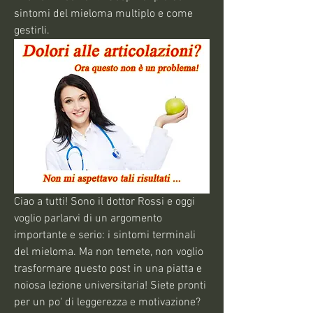
sintomi del mieloma multiplo e come 
gestirli.
Ciao a tutti! Sono il dottor Rossi e oggi 
voglio parlarvi di un argomento 
importante e serio: i sintomi terminali 
del mieloma. Ma non temete, non voglio 
trasformare questo post in una piatta e 
noiosa lezione universitaria! Siete pronti 
per un po' di leggerezza e motivazione? 