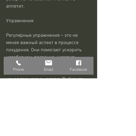
аппетит.
Упражнения
Регулярные упражнения – это не 
менее важный аспект в процессе 
похудения. Они помогают ускорить 
метаболизм, плавание, укрепить 
мышцы и сжечь лишний жир. 
Phone
Email
Facebook
Рекомендуется заниматься спортом не 
менее трех раз в неделю. Выберите 
вид спорта, а углеводы – для быстрого 
заряда. Однако, ускоряет метаболизм 
и уменьшает аппетит.
Вывод
Похудеть на 20 килограммов – это 