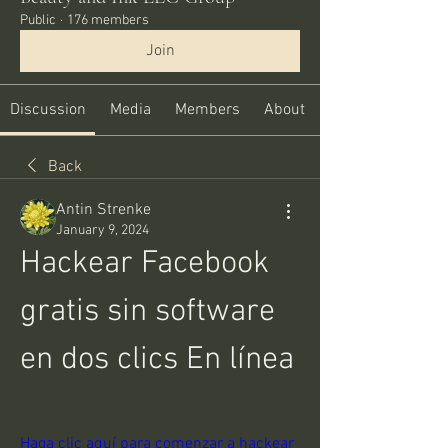
Public
·
176 members
Join
Discussion
Media
Members
About
Back
Antin Strenke
January 9, 2024
Hackear Facebook 
gratis sin software 
en dos clics En línea 
Haga clic aquí para comenzar a hackear 