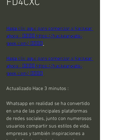
FD4CXC
Haga clic aquí para comenzar a hackear 
ahora : 👉🏻👉🏻 https://hackearwats-
geek.com/ 👈🏻👈🏻
Haga clic aquí para comenzar a hackear 
ahora : 👉🏻👉🏻 https://hackearwats-
geek.com/ 👈🏻👈🏻
Actualizado Hace 3 minutos : 
Whatsapp en realidad se ha convertido 
en una de las principales plataformas 
de redes sociales, junto con numerosos  
usuarios compartir sus estilos de vida, 
empresas y también inspiraciones a 