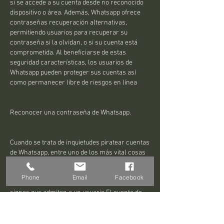
si se accede a su cuenta desde no reconocido 
dispositivo o área. Además, Whatsapp ofrece 
contraseñas recuperación alternativas, 
permitiendo usuarios para recuperar su 
contraseña si la olvidan, o si su cuenta está 
comprometida. Al beneficiarse de estas 
seguridad características, los usuarios de 
Whatsapp pueden proteger sus cuentas así 
como permanecer libre de riesgos en línea
Reconocer una contraseña de Whatsapp.
Cuando se trata de inquietudes piratear cuentas 
de Whatsapp, entre uno de los más vital cosas 
a tener en cuenta es comprender la 
contraseña. Una contraseña de Whatsapp es 
Phone
Email
Facebook
una combinación de letras, dígitos, así como 
signos que admiten a un usuario El cuenta de . 
Sin embargo, no todas las contraseñas son 
establecidas iguales. De hecho, algunos son 
mucho más fáciles de descifrar que otros. 