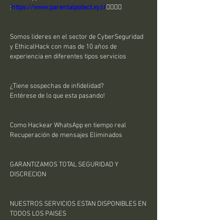
:
https://www.parentalpotect.xyz/
👈🏻👈🏻
Somos lideres en el sector de CyberSeguridad 
y EthicalHack con mas de 10 años de 
experiencia en diferentes tipos servicios
¿Tiene sospechas de infidelidad?
Entérese de lo que esta pasando!
Como Hackear WhatsApp en tiempo real
Recuperación de mensajes Eliminados
GARANTIZAMOS TOTAL SEGURIDAD Y 
DISCRECION
NUESTROS SERVICIOS ESTAN DISPONIBLES EN 
TODOS LOS PAISES