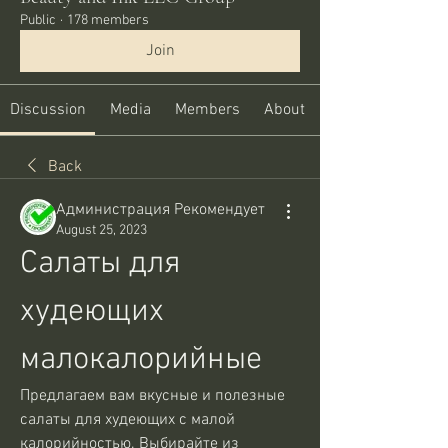
Public
·
178 members
Join
Discussion
Media
Members
About
Back
Администрация Рекомендует
August 25, 2023
Салаты для 
худеющих 
малокалорийные
Предлагаем вам вкусные и полезные 
салаты для худеющих с малой 
калорийностью. Выбирайте из 