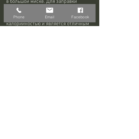
в большой миске. Для заправки 
используйте оливковое масло и уксус. 
Этот салат обладает низкой 
Phone
Email
Facebook
калорийностью и является отличным 
источником витаминов и минералов.
Вывод
Салаты – это отличный способ 
добавить в рацион минимальное 
количество калорий и максимальное 
количество питательных веществ. Не 
забывайте включать в свой рацион 
больше свежих овощей и фруктов, 
которые помогут вам похудеть и не 
навредят здоровью.
Салат из свежих овощей